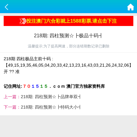
投注澳门六合彩就上1588彩票,请点击下注
218期: 四柱预测☆┣极品十码┫
温馨提示:为了提高网速，部分连错期数记录已删除
218期 四柱极品主前十码 :
【49,15,19,35,46,05,04,20,33,42,13,23,16,43,03,21,26,24,32,06】
开 ?? 准
记住网址:
７０
１５
１５
．ｃｏｍ 澳门官方独家资料库
上一篇：
218期: 四柱预测☆┣品牌单双┫
下一篇：
218期: 四柱预测☆┣特码大小┫