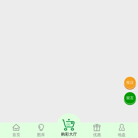
投注
留言
购彩大厅
首页
图库
优惠
地盘