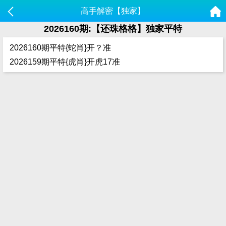
高手解密【独家】
2026160期:【还珠格格】独家平特
2026160期平特{蛇肖}开？准
2026159期平特{虎肖}开虎17准