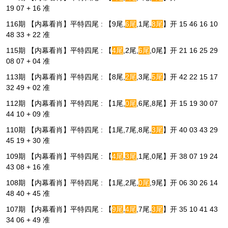
19 07 + 16 准
116期 【内幕看肖】平特四尾 : 【9尾,
6尾
,1尾,
8尾
】开 15 46 16 10
48 33 + 22 准
115期 【内幕看肖】平特四尾 : 【
4尾
,2尾,
6尾
,0尾】开 21 16 25 29
08 07 + 04 准
113期 【内幕看肖】平特四尾 : 【8尾,
2尾
,3尾,
5尾
】开 42 22 15 17
32 49 + 02 准
112期 【内幕看肖】平特四尾 : 【1尾,
0尾
,6尾,8尾】开 15 19 30 07
44 10 + 09 准
110期 【内幕看肖】平特四尾 : 【1尾,7尾,8尾,
3尾
】开 40 03 43 29
45 19 + 30 准
109期 【内幕看肖】平特四尾 : 【
4尾
,
3尾
,1尾,0尾】开 38 07 19 24
43 08 + 16 准
108期 【内幕看肖】平特四尾 : 【1尾,2尾,
0尾
,9尾】开 06 30 26 14
48 40 + 45 准
107期 【内幕看肖】平特四尾 : 【
9尾
,
4尾
,7尾,
3尾
】开 35 10 41 43
34 06 + 49 准