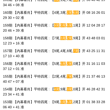
34 46 + 08 准
160期 【内幕看肖】平特四尾 : 【4尾,3尾,
2尾
,
6尾
】开 08 16 26 01
29 30 + 02 准
159期 【内幕看肖】平特四尾 : 【
9尾
,
0尾
,
6尾
,1尾】开 12 04 28 17
20 46 + 39 准
158期 【内幕看肖】平特四尾 : 【7尾,
3尾
,
2尾
,9尾】开 43 48 03 01
12 23 + 16 准
157期 【内幕看肖】平特四尾 : 【9尾,4尾,8尾,
7尾
】开 43 25 11 31
17 10 + 40 准
156期 【内幕看肖】平特四尾 : 【5尾,
6尾
,
2尾
,0尾】开 31 16 11 03
37 12 + 01 准
155期 【内幕看肖】平特四尾 : 【2尾,4尾,
7尾
,9尾】开 21 37 46 13
40 47 + 07 准
154期 【内幕看肖】平特四尾 : 【
4尾
,9尾,
3尾
,0尾】开 46 28 42 31
23 34 + 41 准
153期 【内幕看肖】平特四尾 : 【9尾,
0尾
,
6尾
,2尾】开 01 38 33 28
06 40 + 41 准