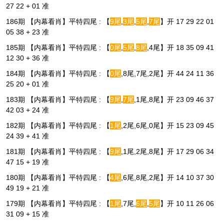
27 22 + 01 准
186期 【内幕看肖】平特四尾 : 【
9尾
,
3尾
,
5尾
,
7尾
】开 17 29 22 01
05 38 + 23 准
185期 【内幕看肖】平特四尾 : 【
0尾
,
5尾
,
8尾
,4尾】开 18 35 09 41
12 30 + 36 准
184期 【内幕看肖】平特四尾 : 【
0尾
,8尾,7尾,2尾】开 44 24 11 36
25 20 + 01 准
183期 【内幕看肖】平特四尾 : 【
9尾
,
7尾
,1尾,8尾】开 23 09 46 37
42 03 + 24 准
182期 【内幕看肖】平特四尾 : 【
1尾
,2尾,6尾,0尾】开 15 23 09 45
24 39 + 41 准
181期 【内幕看肖】平特四尾 : 【
9尾
,1尾,2尾,8尾】开 17 29 06 34
47 15 + 19 准
180期 【内幕看肖】平特四尾 : 【
4尾
,6尾,8尾,2尾】开 14 10 37 30
49 19 + 21 准
179期 【内幕看肖】平特四尾 : 【
1尾
,7尾,
6尾
,
5尾
】开 10 11 26 06
31 09 + 15 准